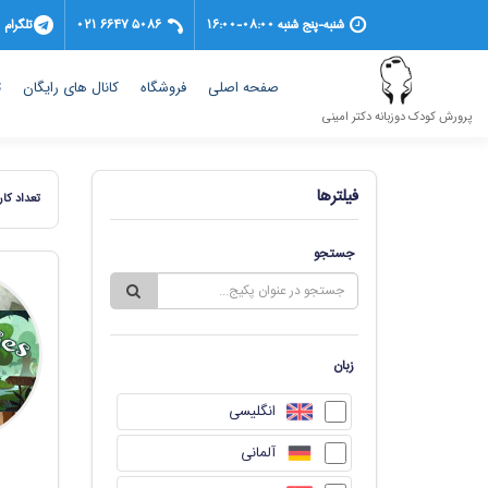
شنبه-پنج شنبه 08:00-16:00
021 6647 5086
تلگرام
(current)
صفحه اصلی
فروشگاه
کانال های رایگان
ت
پرورش کودک دوزبانه دکتر امینی
فیلترها
تعداد کار
جستجو
زبان
انگلیسی
آلمانی