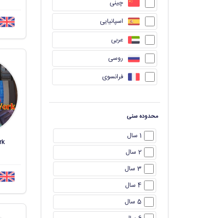
چینی
اسپانیایی
عربی
روسی
فرانسوی
محدوده سنی
1 سال
rk
2 سال
3 سال
4 سال
5 سال