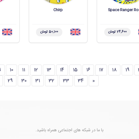
Chirp
Space Ranger Ro
24,600 تومان
50,100 تومان
9
10
11
12
13
14
15
16
17
18
19
29
30
31
32
33
34
«
با ما در شبکه های اجتماعی همراه باشید.