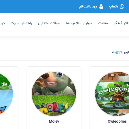
واتساپ
ورود یا ثبت نام
الار گفتگو
مقالات
اخبار و اطلاعیه ها
سوالات متداول
راهنمای سایت
دربا
529
تون :
عدد
Moley
Owlegories