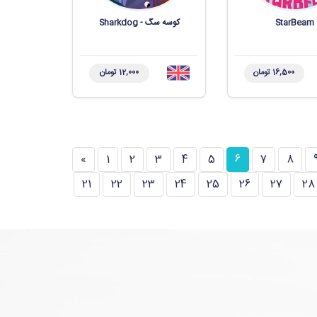
StarBeam
کوسه سگ - Sharkdog
16,500 تومان
12,000 تومان
»
1
2
3
4
5
6
7
8
21
22
23
24
25
26
27
28