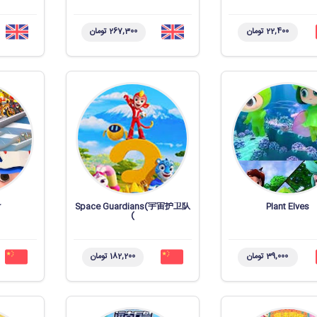
22,400 تومان
267,300 تومان
r
Space Guardians(宇宙护卫队
Plant Elves
)
39,000 تومان
182,200 تومان