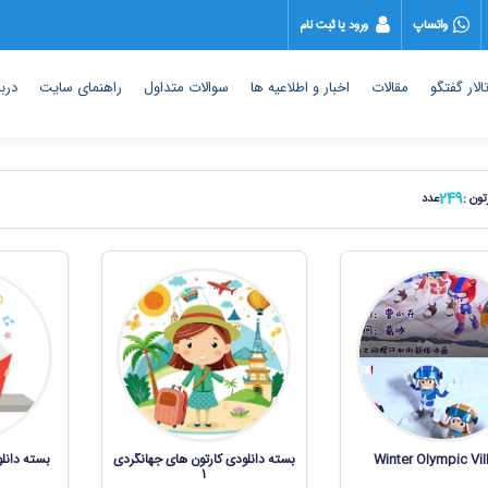
واتساپ
ورود یا ثبت نام
الار گفتگو
مقالات
اخبار و اطلاعیه ها
سوالات متداول
راهنمای سایت
دربا
249
تون :
عدد
Winter Olympic Vil
بسته دانلودی کارتون های جهانگردی
بسته دانل
1