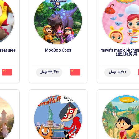
reasures
MooBoo Cops
maya's magic kitc
魔法厨房 第)
11,700 تومان
23,400 تومان