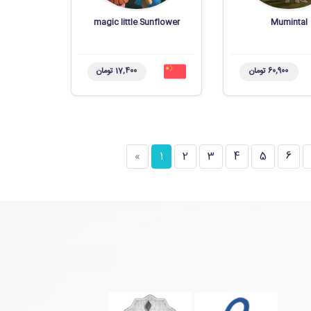
magic little Sunflower
Mumintal
60,900 تومان
17,400 تومان
»
1
2
3
4
5
6