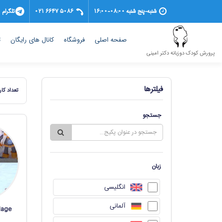
شنبه-پنج شنبه 08:00-16:00
021 6647 5086
تلگرام
(current)
صفحه اصلی
فروشگاه
کانال های رایگان
ت
پرورش کودک دوزبانه دکتر امینی
فیلترها
تعداد کار
جستجو
زبان
انگلیسی
آلمانی
lage