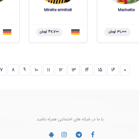
Mirette ermittelt
Marinette
31,000 تومان
47,700 تومان
7
8
9
10
11
12
13
14
15
16
«
با ما در شبکه های اجتماعی همراه باشید.