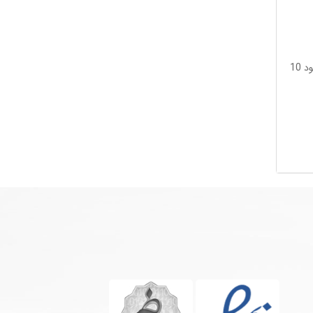
3-با فشردن دکمه دانلود حدودا 10 ویدیو منتظر شوید تا ویدویوهای در صف فرار گرفته شده یکی پش از دیگری دانلود شوند و سپس دکمه دانلود 10