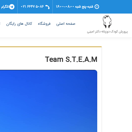
شنبه-پنج شنبه 08:00-16:00
021 6647 5086
تلگرام
(current)
صفحه اصلی
فروشگاه
کانال های رایگان
ت
پرورش کودک دوزبانه دکتر امینی
Team S.T.E.A.M