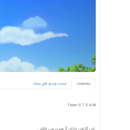
مشخصات
لیست ویدیو های بسته
Team S.T.E.A.M
این کارتون دارای 3 سیزن می باشد .