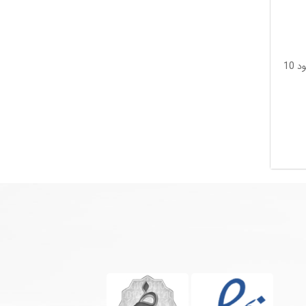
3-با فشردن دکمه دانلود حدودا 10 ویدیو منتظر شوید تا ویدویوهای در صف فرار گرفته شده یکی پش از دیگری دانلود شوند و سپس دکمه دانلود 10