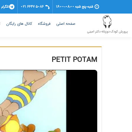
شنبه-پنج شنبه 08:00-16:00
021 6647 5086
تلگرام
(current)
صفحه اصلی
فروشگاه
کانال های رایگان
ت
پرورش کودک دوزبانه دکتر امینی
PETIT POTAM