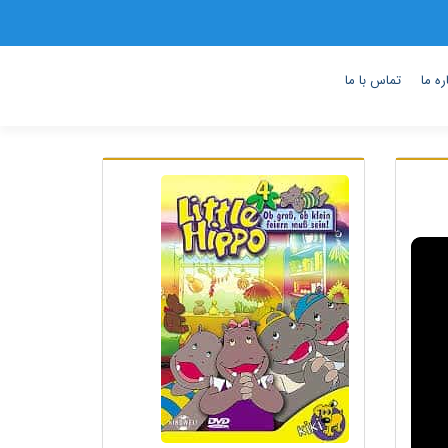
ره ما
تماس با ما