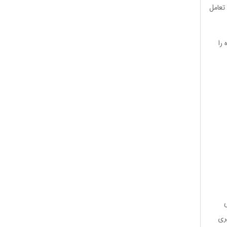
و تعامل
را
ی
ری