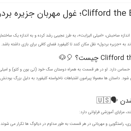
معرفی کارتون Clifford the Big Red Dog؛ غول مهربان جزیره 
دازه صاحبش، «امیلی الیزابت»، به طرز عجیبی رشد کرده و به اندازه یک ساختما
 به «جزیره بردول» نقل مکان کنند تا کلیفورد فضای کافی برای بازی داشته باشد. 
ی حساس دارد. او در هر قسمت به همراه دوستان سگ خود (تی بون و کئو) و امیلی
د. داستان ها معمولا پیرامون اشتباهات ناخواسته کلیفورد به دلیل بزرگ بودنش 
🗣️🇺🇸
، مزایای آموزشی فراوانی دارد:
ی، راستگویی و مهربانی در هر قسمت به طور مداوم در دیالوگ ها تکرار می شوند. 