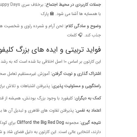
جملات کاربردی در محیط اجتماع:
با همسایه ها آشنا می شود. 🏫 پارک
وضوح و سادگی کلام:
لحن آرام و شمرده راوی و شخصیت ها،
جذب کند. 🎧 کلمات
فواید تربیتی و ایده های بزرگ کلیفو
این کارتون بر اساس ۱۰ اصل اخلاقی بنا شده است که به رشد شخصیت کودک کمک می کند:
اشتراک گذاری و نوبت گرفتن:
آموزش غیرمستقیم تعامل صحیح
راستگویی و مسئولیت پذیری:
پذیرفتن اشتباهات و تلاش برا
کمک به دیگران:
کلیفورد با وجود بزرگ بودنش، همیشه از قدر
اعتماد به نفس:
پذیرفتن تفاوت های ظاهری و تبدیل آن ها ب
نتیجه گیری:
مجموعه
Clifford the Big Red Dog
برای کودکا
دارند، انتخابی عالی است. این کارتون به دلیل فضای شاد و