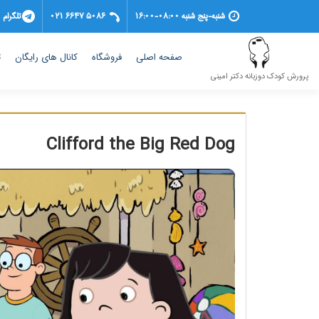
شنبه-پنج شنبه 08:00-16:00
021 6647 5086
تلگرام
(current)
صفحه اصلی
فروشگاه
کانال های رایگان
ت
پرورش کودک دوزبانه دکتر امینی
Clifford the Big Red Dog