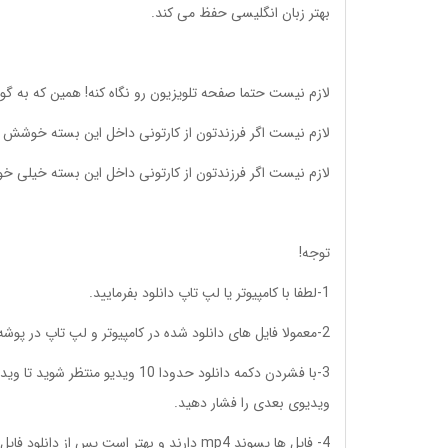
بهتر زبان انگلیسی حفظ می کند.
لازم نیست حتما صفحه تلویزیون رو نگاه کنه! همین که به گ
لازم نیست اگر فرزندتون از کارتونی داخل این بسته خوشش ن
لازم نیست اگر فرزندتون از کارتونی داخل این بسته خیلی خ
توجه!
1-لطفا با کامپیوتر یا لپ تاپ دانلود بفرمایید.
2-معمولا فایل های دانلود شده در کامپیوتر و لپ تاپ در پوشه downloads قرار می گیرند
ویدیوی بعدی را فشار دهید.
4- فایل ها پسوند mp4 دارند و بهتر است پس از دانلود فایل ها را روی فلش ریخته و با تلویزیون که صفحه بزرگتری دارد تماشا کنید.