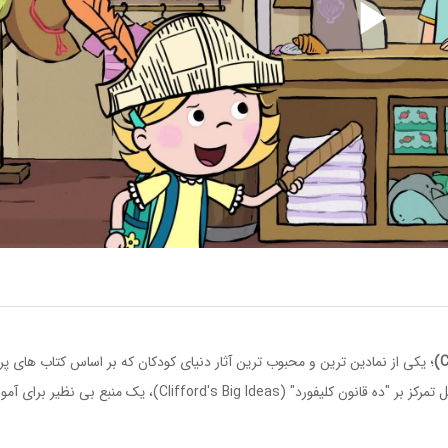
Play
Video
؛ یکی از نمادین ترین و محبوب ترین آثار دنیای کودکان که بر اساس کتاب های پ
«نورمن بریدول» ساخته شده است. 🔴🐕 این مجموعه به دلیل تمرکز بر "ده قانون کلیفورد" (Clifford's Big Ideas)، یک منبع بی 