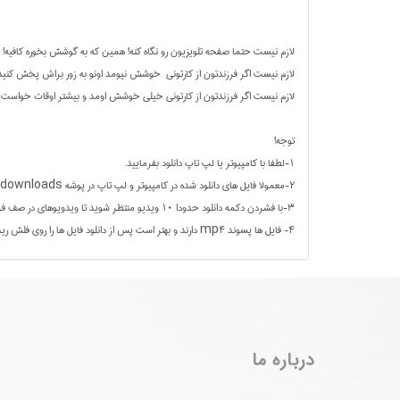
لازم نیست حتما صفحه تلویزیون رو نگاه کنه! همین که به گوشش بخوره کافیه!
لازم نیست اگر فرزندتون از کارتونی خوشش نیومد اونو به زور براش پخش کنید
لازم نیست اگر فرزندتون از کارتونی خیلی خوشش اومد و بیشتر اوقات خواست اون
توجه!
1-لطفا با کامپیوتر یا لپ تاپ دانلود بفرمایید.
2-معمولا فایل های دانلود شده در کامپیوتر و لپ تاپ در پوشه downloads قرار می گیرند
3-با فشردن دکمه دانلود حدودا 10 ویدیو منتظر شوید تا ویدویوهای در صف فرار گرفته شده یکی پش از دیگری دانلود شوند و سپس دکمه دانلود 10 ویدیوی بعدی را فشار دهید.
4- فایل ها پسوند mp4 دارند و بهتر است پس از دانلود فایل ها را روی فلش ریخته و با تلویزیون که صفحه بزرگتری دارد تماشا کنید.
درباره ما