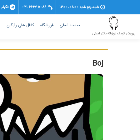
شنبه-پنج شنبه 08:00-16:00
021 6647 5086
تلگرام
(current)
صفحه اصلی
فروشگاه
کانال های رایگان
ت
پرورش کودک دوزبانه دکتر امینی
Boj