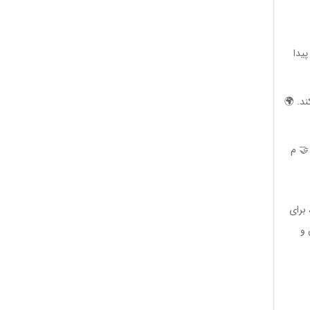
پیدا
ند. 🌍
🤝 م
 برای
 و