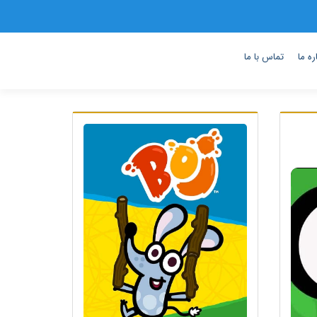
ره ما
تماس با ما