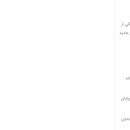
یکی از
ع جدید
ند.
رد و واضح صحبت می کنند که برای تقویت مهارت شنیداری (Listening) نوزادان
بدون