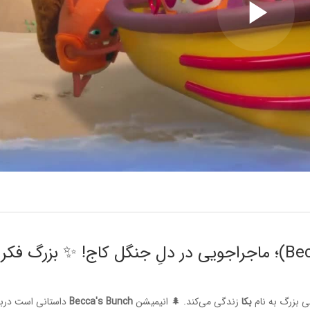
Play
Video
انیمیشن "دسته بکا" (Becca's Bunch)؛ ماجراجویی در دلِ جنگل کاج! ✨ بزرگ فکر
ی بزرگ به نام
بکا
زندگی می‌کند. 🌲 انیمیشن
Becca's Bunch
داستانی است دربا