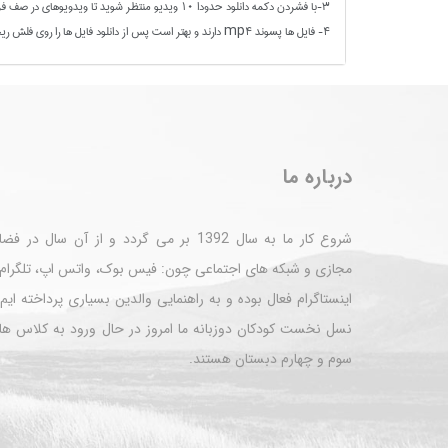
3-با فشردن دکمه دانلود حدودا 10 ویدیو منتظر شوید تا ویدویوهای در صف فرار گرفته شده یکی پش از دیگری دانلود شوند و سپس دکمه دانلود 10 ویدیوی بعدی را فشار دهید.
4- فایل ها پسوند mp4 دارند و بهتر است پس از دانلود فایل ها را روی فلش ریخته و با تلویزیون که صفحه بزرگتری دارد تماشا کنید.
درباره ما
شروع کار ما به سال 1392 بر می گردد و از آن سال در ف
مجازی و شبکه های اجتماعی چون: فیس بوک، واتس اپ، تلگرام 
اینستاگرام فعال بوده و به راهنمایی والدین بسیاری پرداخته ایم
نسل نخست کودکان دوزبانه ما امروز در حال ورود به کلاس ها
سوم و چهارم دبستان هستند.