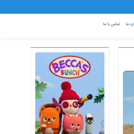
ره ما
تماس با ما