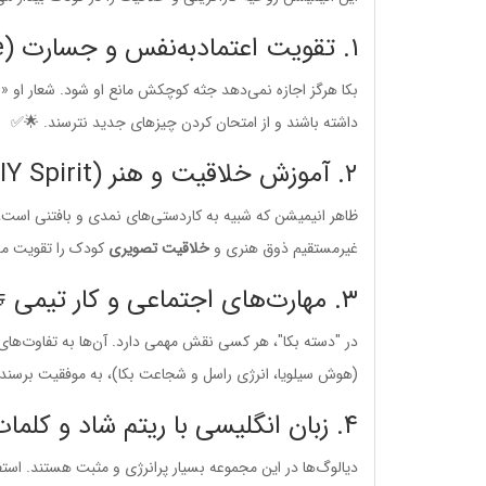
۱. تقویت اعتمادبه‌نفس و جسارت (Can-do Attitude) 💪 ✨
بکا هرگز اجازه نمی‌دهد جثه کوچکش مانع او شود. شعار او «ب
داشته باشند و از امتحان کردن چیزهای جدید نترسند. 🌟✅
۲. آموزش خلاقیت و هنر (DIY Spirit) 🎨 🧶
ظاهر انیمیشن که شبیه به کاردستی‌های نمدی و بافتنی است، 
غیرمستقیم ذوق هنری و
خلاقیت تصویری
کودک را تقویت می
۳. مهارت‌های اجتماعی و کار تیمی 🤝 ❤️
در "دسته بکا"، هر کسی نقش مهمی دارد. آن‌ها به تفاوت‌های
(هوش سیلویا، انرژی راسل و شجاعت بکا)، به موفقیت برسند
۴. زبان انگلیسی با ریتم شاد و کلمات مثبت 🇬🇧 🗣️
دیالوگ‌ها در این مجموعه بسیار پرانرژی و مثبت هستند. استفا