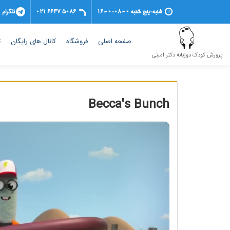
شنبه-پنج شنبه 08:00-16:00
021 6647 5086
تلگرام
(current)
صفحه اصلی
فروشگاه
کانال های رایگان
ت
پرورش کودک دوزبانه دکتر امینی
Becca's Bunch