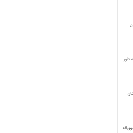
ن
ه طور
شان
وزبانه