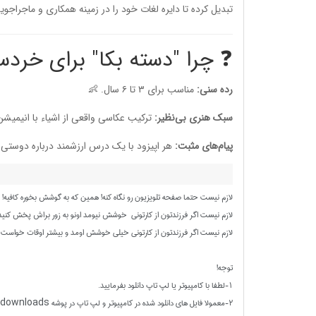
تبدیل کرده تا دایره لغات خود را در زمینه همکاری و ماجرا
❓ چرا "دسته بکا" برای خردس
رده سنی:
مناسب برای ۳ تا ۶ سال. 👶
سبک هنری بی‌نظیر:
ترکیب عکاسی واقعی از اشیاء با انیمیشن
پیام‌های مثبت:
هر اپیزود با یک درس ارزشمند درباره دوستی و
لازم نیست حتما صفحه تلویزیون رو نگاه کنه! همین که به گوشش بخوره کافیه!
لازم نیست اگر فرزندتون از کارتونی خوشش نیومد اونو به زور براش پخش کنید
لازم نیست اگر فرزندتون از کارتونی خیلی خوشش اومد و بیشتر اوقات خواست اون
توجه!
1-لطفا با کامپیوتر یا لپ تاپ دانلود بفرمایید.
2-معمولا فایل های دانلود شده در کامپیوتر و لپ تاپ در پوشه downloads قرار می گیرند