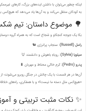
اینکه چطور می‌توان با داشتن ایده‌های بزرگ، کارهای غیرممکن
به کودکان منتقل می‌کند و به آن‌ها یاد می‌دهد که هیچ‌کس
🌳 موضوع داستان: تیم شکس
بکا یک جوجه کنجکاو و شجاع است که به همراه گروه دوستان ص
راسل (Russell):
سنجابِ پرانرژی 🐿️
سیلویا (Sylvia):
روباهِ باهوش و دانشمند 🦊
پدرو (Pedro):
کرمِ خاکیِ محتاط و مهربان 🐛
آن‌ها در هر قسمت با یک چالش در جنگل روبرو می‌شوند؛ از
«هیچ‌کس مثل دسته ما نیست!» و با همفکری، راه‌های خلاقانه
✨ نکات مثبت تربیتی و آموزشی 's Bunch
این انیمیشن روحیه کارآفرینی و خلاقیت را در کودک بیدار می‌