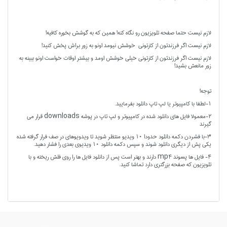
لازم نیست حتما صفحه تلویزیون رو نگاه کنه! همین که به گوشش بخوره کافیه!
لازم نیست اگر فرزندتون از کارتونی خوشش نیومد اونو به زور براش پخش کنید!
لازم نیست اگر فرزندتون از کارتونی خیلی خوشش اومد و بیشتر اوقات خواست اونو ببینه به
زور مانعش بشید!
توجه!
1-لطفا با کامپیوتر یا لپ تاپ دانلود بفرمایید.
2-معمولا فایل های دانلود شده در کامپیوتر و لپ تاپ در پوشه downloads قرار می
گیرند
3-با فشردن دکمه دانلود حدودا 10 ویدیو منتظر شوید تا ویدویوهای در صف فرار گرفته شده
یکی پش از دیگری دانلود شوند و سپس دکمه دانلود 10 ویدیوی بعدی را فشار دهید.
4- فایل ها پسوند mp4 دارند و بهتر است پس از دانلود فایل ها را روی فلش ریخته و با
تلویزیون که صفحه بزرگتری دارد تماشا کنید.