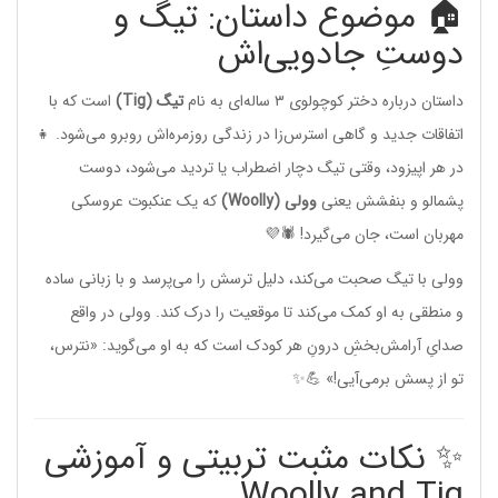
🏠 موضوع داستان: تیگ و
دوستِ جادویی‌اش
داستان درباره دختر کوچولوی ۳ ساله‌ای به نام
تیگ (Tig)
است که با
اتفاقات جدید و گاهی استرس‌زا در زندگی روزمره‌اش روبرو می‌شود. 👧
در هر اپیزود، وقتی تیگ دچار اضطراب یا تردید می‌شود، دوست
پشمالو و بنفشش یعنی
وولی (Woolly)
که یک عنکبوت عروسکی
مهربان است، جان می‌گیرد! 🕷️💜
وولی با تیگ صحبت می‌کند، دلیل ترسش را می‌پرسد و با زبانی ساده
و منطقی به او کمک می‌کند تا موقعیت را درک کند. وولی در واقع
صدایِ آرامش‌بخشِ درونِ هر کودک است که به او می‌گوید: «نترس،
تو از پسش برمی‌آیی!» 💪✨
✨ نکات مثبت تربیتی و آموزشی
Woolly and Tig