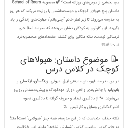
دم، بخشی از درس‌های روزانه است؟ 🦖 مجموعه
School of Roars
داستان پنج هیولای کوچک و دوست‌داشتنی را روایت می‌کند که هر روز
به مدرسه می‌روند تا زیر نظر خانم "چنی‌باتم"، مهارت‌های زندگی را یاد
بگیرند. این کارتون به کودکان نشان می‌دهد که مدرسه اصلاً جای
ترسناکی نیست، بلکه مکانی برای کشف استعدادهای منحصر‌به‌فرد
است! 🌈🎒
📝 موضوع داستان: هیولاهای
کوچک در کلاس درس
در این مدرسه، قهرمانان ما یعنی
ایبل
،
میونی
،
وینگستُن
،
ایکسلی
و
یاپ‌یاپ
با چالش‌های واقعیِ دوران مهدکودک و پیش‌دبستانی روبرو
می‌شوند. 🐾 از یادگیری اعداد و حروف گرفته تا یادگیری نحوه
اشتراک‌گذاری وسایل و کار تیمی. 🤝
نکته جذاب اینجاست که در این مدرسه، همه چیز "هیولایی" است! مثلاً
به جای کلاس ریاضی، کلاس "شمارشِ شاخ‌ها" دارند. این خلاقیت