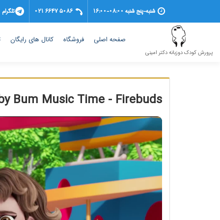
شنبه-پنج شنبه 08:00-16:00
021 6647 5086
تلگرام
(current)
صفحه اصلی
فروشگاه
کانال های رایگان
ت
پرورش کودک دوزبانه دکتر امینی
aby Bum Music Time - Firebuds