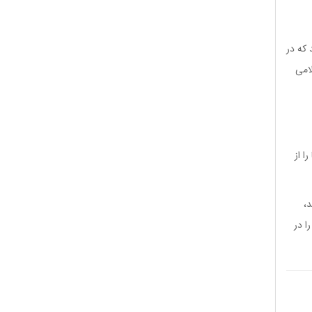
که در
امی
ا از
د،
ا در