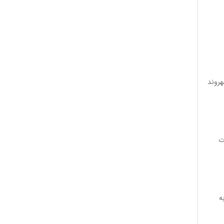
هروند
ت
ه